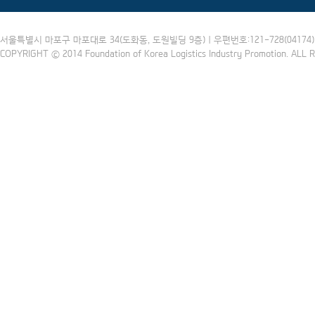
서울특별시 마포구 마포대로 34(도화동, 도원빌딩 9층) | 우편번호:121-728(04174) | 
COPYRIGHT ⓒ 2014 Foundation of Korea Logistics Industry Promotion. ALL