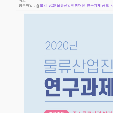
비고
첨부파일
붙임_2020 물류산업진흥재단_연구과제 공모_사