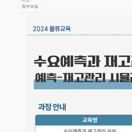
비고
첨부파일