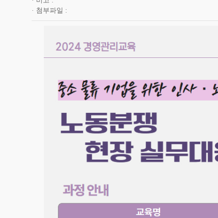
비고
첨부파일