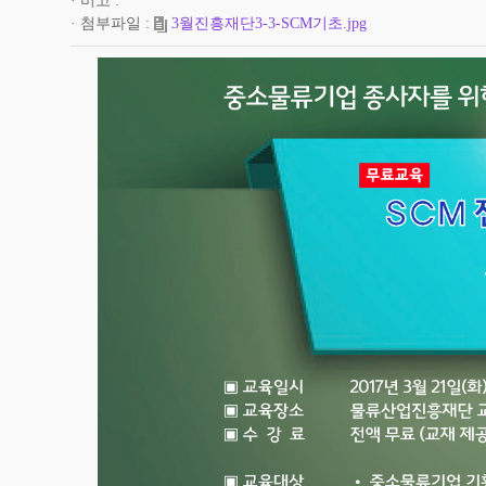
비고
첨부파일
3월진흥재단3-3-SCM기초.jpg