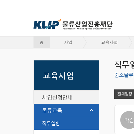
사업
교육사업
직무
교육사업
중소물류
전체일정
사업신청안내
물류교육
마
직무일반