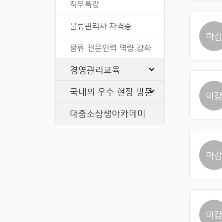
직무특강
물류관리사 자격증
마
물류 전문인력 역량 강화
경영관리교육
국내외 우수 현장 방문
마
대중소상생아카데미
마
마