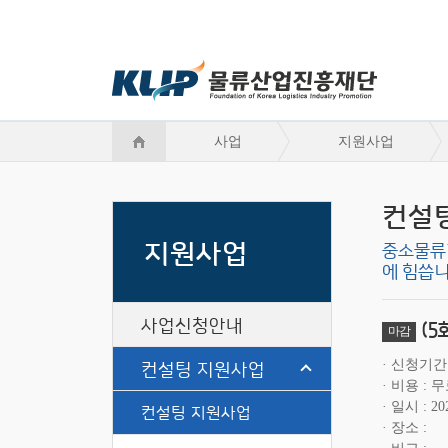
사업
지원사업
컨설
지원사업
중소물류
에 힘씁니
사업신청안내
(5
마감
컨설팅 지원사업
신청기간
비용
무
일시
20
컨설팅 지원사업
장소