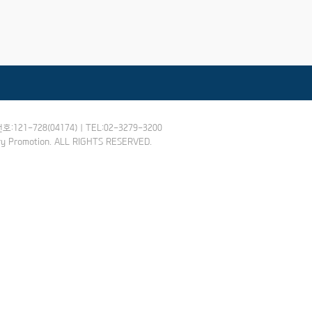
-728(04174) | TEL:02-3279-3200
try Promotion. ALL RIGHTS RESERVED.