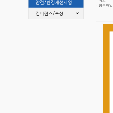
비고
안전/환경개선사업
첨부파일
컨퍼런스/포상