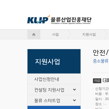
사업
지원사업
안전
지원사업
중소물류
사업신청안내
(3
마감
컨설팅 지원사업
신청기간
비용
무
일시
20
물류 스타트업
장소
-