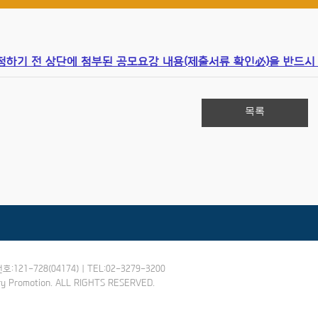
청하기 전 상단에 첨부된 공모요강 내용(제출서류 확인必)을 반드시
목록
-728(04174) | TEL:02-3279-3200
try Promotion. ALL RIGHTS RESERVED.